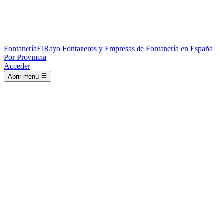
Fontanería
ElRayo
Fontaneros y Empresas de Fontanería en España
Por Provincia
Acceder
Abrir menú