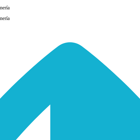
nería
nería